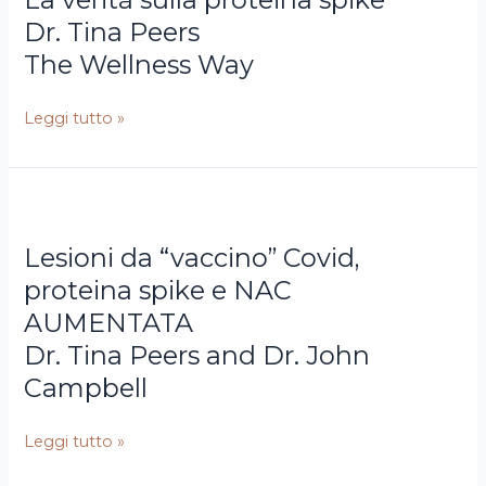
The
proteina
Dr. Tina Peers
Wellness
spike
The Wellness Way
Way
Leggi tutto »
Dr.
Lesioni
Tina
da
Lesioni da “vaccino” Covid,
Peers
“vaccino”
and
Covid,
proteina spike e NAC
Dr.
proteina
AUMENTATA
John
spike
Dr. Tina Peers and Dr. John
Campbell
e
Campbell
NAC
AUMENTATA
Leggi tutto »