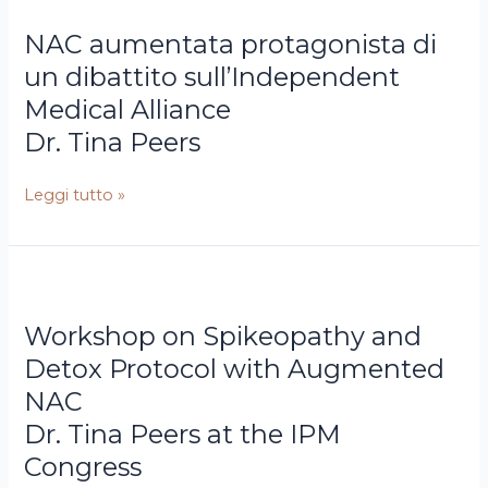
Tina
aumentata
NAC aumentata protagonista di
Peers
protagonista
di
un dibattito sull’Independent
un
Medical Alliance
dibattito
Dr. Tina Peers
sull’Independent
Medical
Leggi tutto »
Alliance
Dr.
Workshop
Tina
on
Workshop on Spikeopathy and
Peers
Spikeopathy
at
and
Detox Protocol with Augmented
the
Detox
NAC
IPM
Protocol
Dr. Tina Peers at the IPM
Congress
with
Congress
Augmented