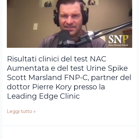
C,
test
partner
NAC
del
Aumentata
dottor
e
Pierre
del
Kory
test
presso
Urine
la
Spike
Risultati clinici del test NAC
Leading
Aumentata e del test Urine Spike
Edge
Scott Marsland FNP-C, partner del
Clinic
dottor Pierre Kory presso la
Leading Edge Clinic
Leggi tutto »
Dr.
NAC