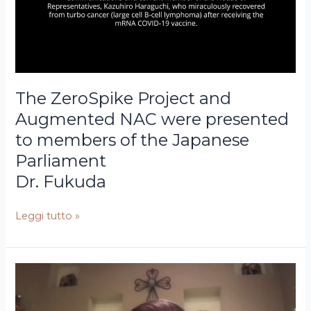
NAC
were
presented
to
members
The ZeroSpike Project and
of
Augmented NAC were presented
the
Japanese
to members of the Japanese
Parliament
Parliament
Dr. Fukuda
Leggi tutto »
Scott
Risultati
Marsland
clinici
FNP-
del