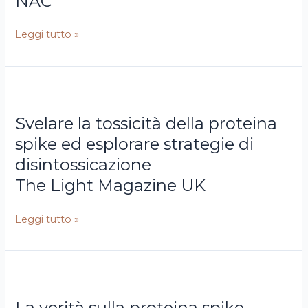
NAC
Katuhiko
Fukuda
Leggi tutto »
SESSIONE
A-
NAC
The
Svelare
Light
la
Svelare la tossicità della proteina
Magazine
tossicità
UK
della
spike ed esplorare strategie di
proteina
disintossicazione
spike
The Light Magazine UK
ed
esplorare
Leggi tutto »
strategie
di
disintossicazione
Dr.
La
Tina
verità
La verità sulla proteina spike
Peers
sulla